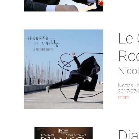
Le 
Roc
Nico
Nicolas H
2017-07-
more
Dj