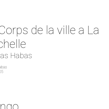
Corps de la ville a La
helle
las Habas
abas
05
ango