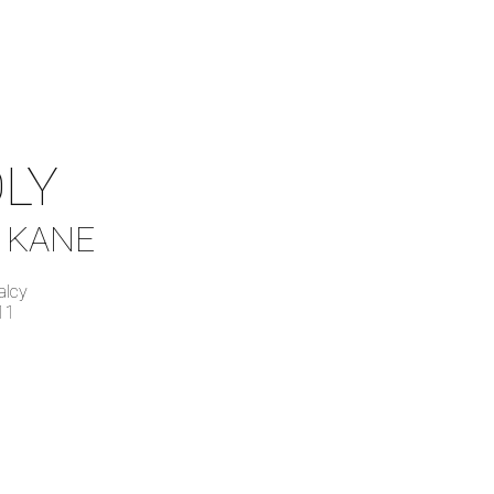
LY
y KANE
alcy
11