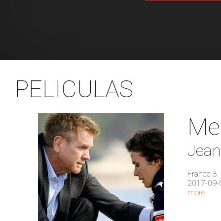
PELICULAS
Meu
Jean
France 3
2017-09-
more