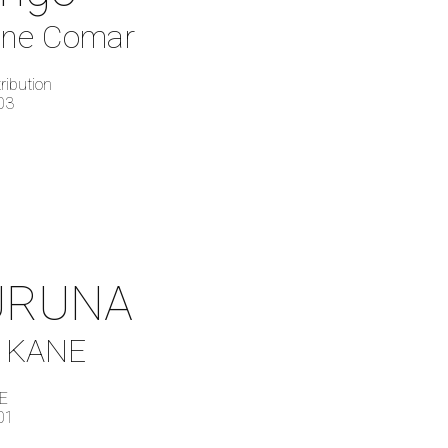
nne Comar
ribution
03
RUNA
y KANE
E
01