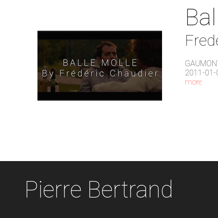
Bal
Fred
GAUMON
2011-01-
more
Pierre Bertrand