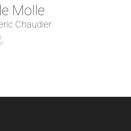
le Molle
eric Chaudier
T
01