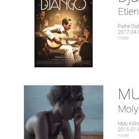
Etie
Pathé Dist
2017-04-
more
MU
Mol
Moly KAN
2015-01-
more