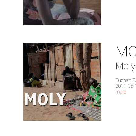
MO
Mol
Euzhan P
2011-05-
more